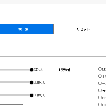
指定なし
L
主要装備
本
▼上限なし
サ
カ
▼上限なし
ET
H