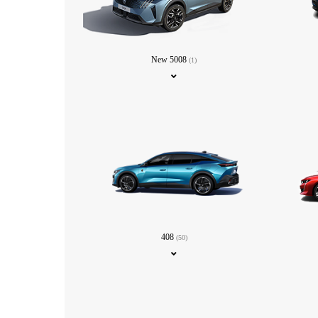
New 5008
(1)
408
(50)