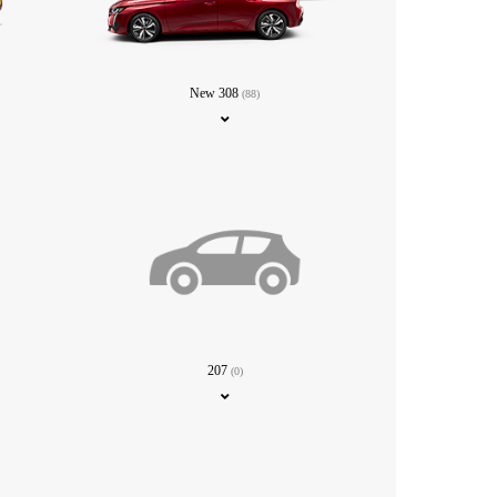
New 308
(88)
207
(0)