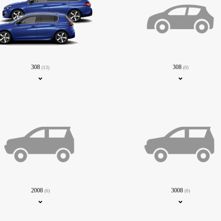
308
308
(13)
(0)
2008
3008
(6)
(0)