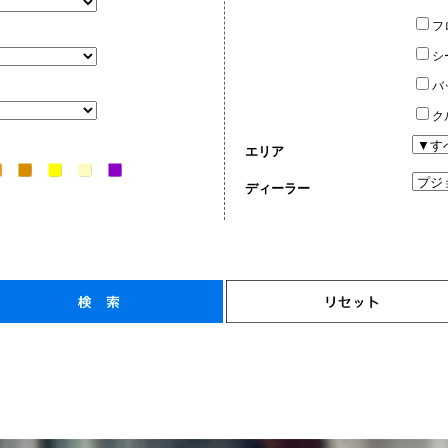
フ
シ
バ
ク
エリア
ディーラー