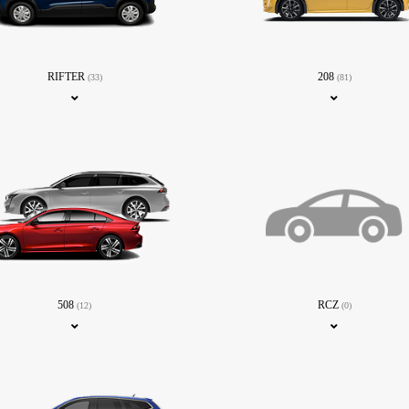
RIFTER
208
(33)
(81)
508
RCZ
(12)
(0)