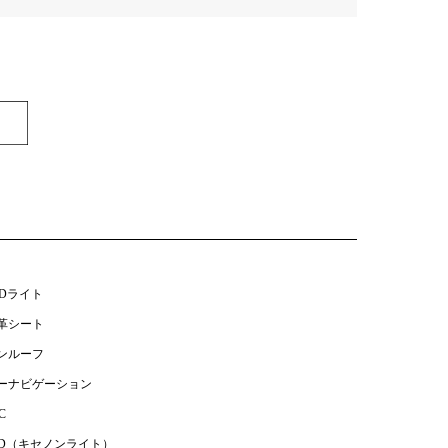
EDライト
革シート
ンルーフ
ーナビゲーション
C
ID（キセノンライト）