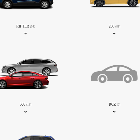
RIFTER
208
(34)
(81)
508
RCZ
(13)
(0)