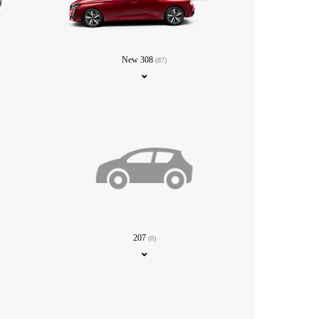
New 308
(87)
207
(0)