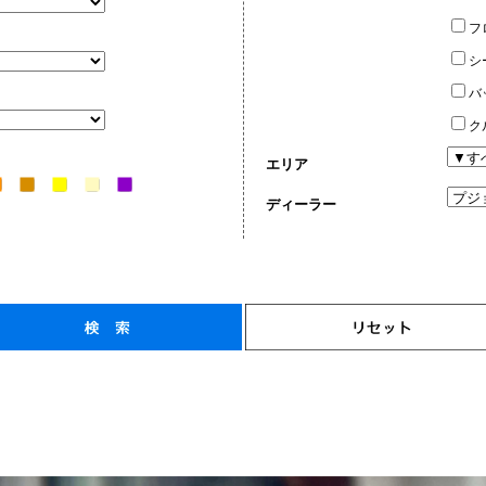
フ
シ
バ
ク
エリア
ディーラー