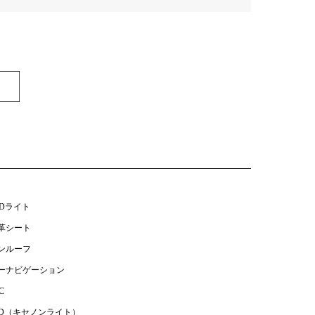
EDライト
革シート
ンルーフ
ーナビゲーション
C
ID（キセノンライト）