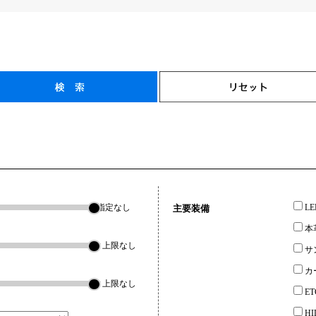
指定なし
L
主要装備
本
▼上限なし
サ
カ
▼上限なし
ET
H