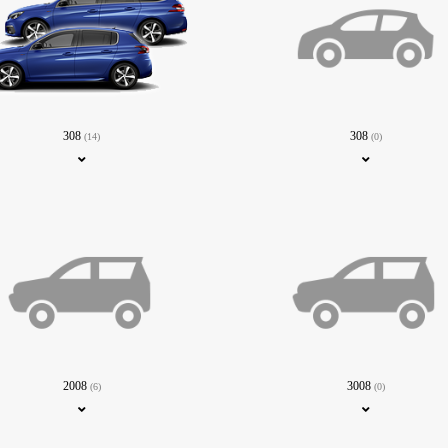
308
308
(14)
(0)
2008
3008
(6)
(0)