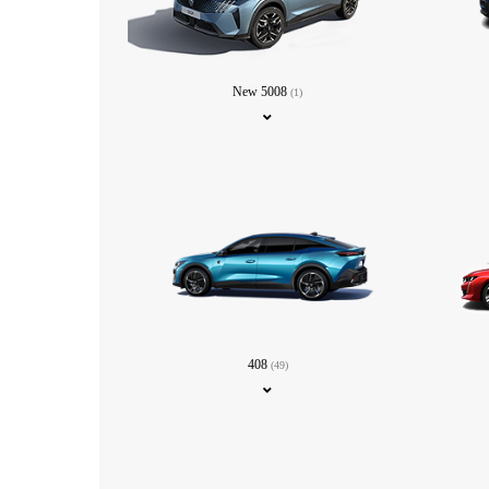
New 5008
(1)
408
(49)