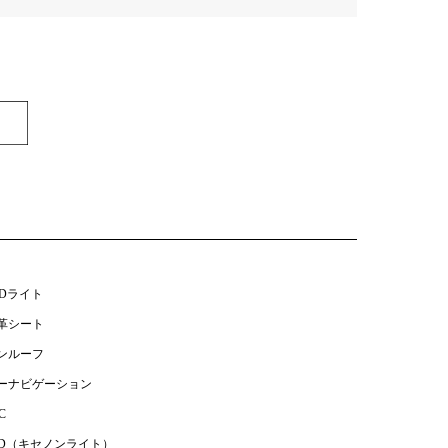
EDライト
革シート
ンルーフ
ーナビゲーション
C
ID（キセノンライト）