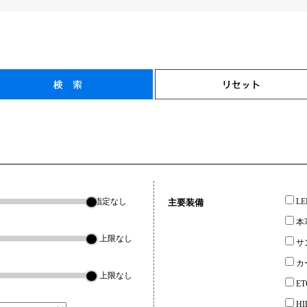
指定なし
L
主要装備
本
▼上限なし
サ
カ
▼上限なし
ET
H