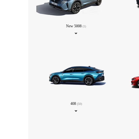
New 5008
(1)
408
(50)