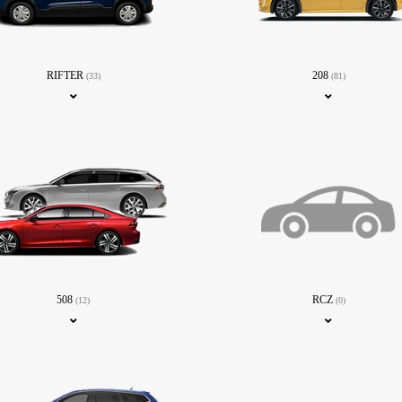
RIFTER
208
(33)
(81)
508
RCZ
(12)
(0)