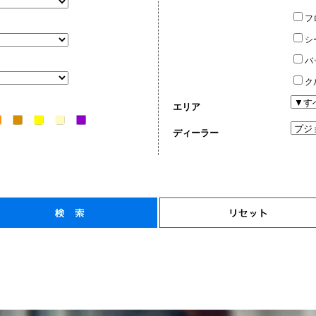
フ
シ
バ
ク
エリア
ディーラー