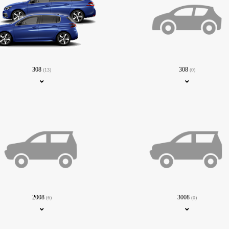
308
308
(13)
(0)
2008
3008
(6)
(0)