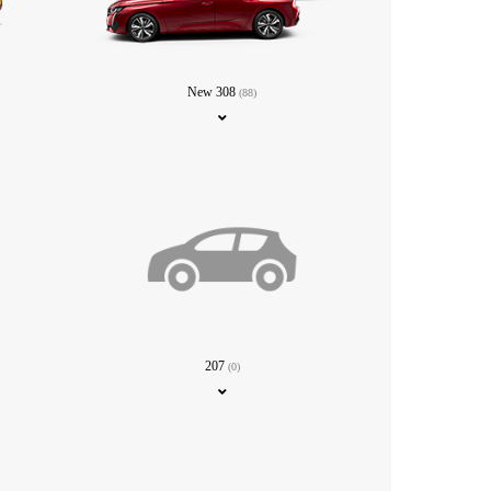
New 308
(88)
207
(0)