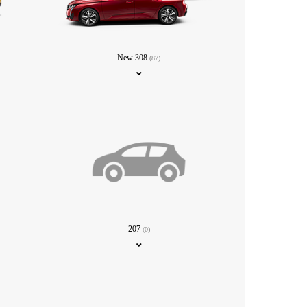
New 308
(87)
207
(0)