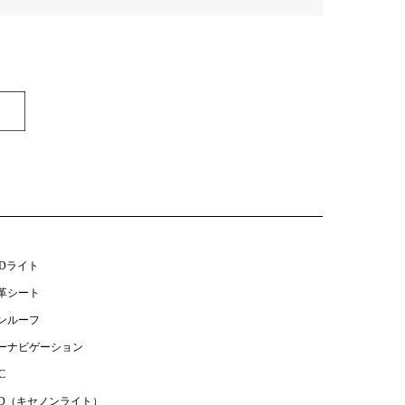
EDライト
革シート
ンルーフ
ーナビゲーション
C
ID（キセノンライト）