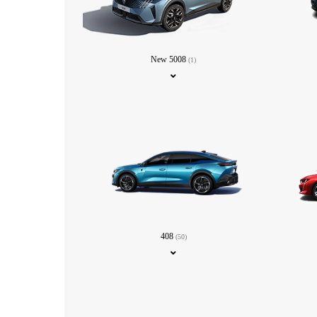
New 5008
(1)
408
(50)