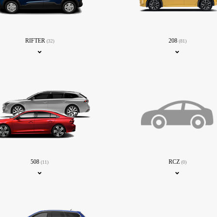
RIFTER
208
(32)
(81)
508
RCZ
(11)
(0)