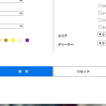
フ
シ
バ
ク
エリア
ディーラー