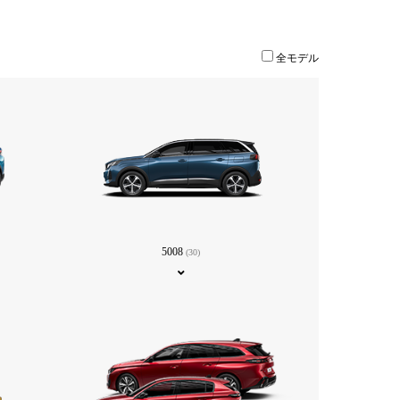
全モデル
5008
(30)