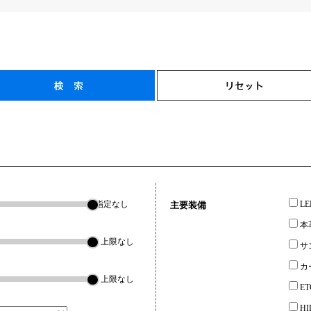
指定なし
L
主要装備
本
▼上限なし
サ
カ
▼上限なし
ET
H