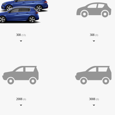
308
308
(13)
(0)
2008
3008
(6)
(0)