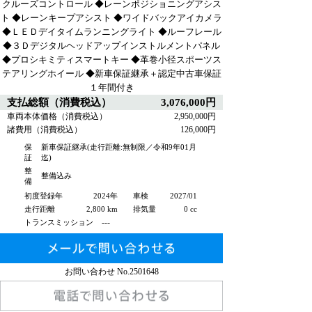
クルーズコントロール ◆レーンポジショニングアシス
ト ◆レーンキープアシスト ◆ワイドバックアイカメラ
◆ＬＥＤデイタイムランニングライト ◆ルーフレール
◆３Ｄデジタルヘッドアップインストルメントパネル
◆プロシキミティスマートキー ◆革巻小径スポーツス
テアリングホイール ◆新車保証継承＋認定中古車保証
１年間付き
支払総額（消費税込）
3,076,000円
車両本体価格（消費税込）
2,950,000円
諸費用（消費税込）
126,000円
保
新車保証継承(走行距離:無制限／令和9年01月
証
迄)
整
整備込み
備
初度登録年
2024年
車検
2027/01
走行距離
2,800 km
排気量
0 cc
---
トランスミッション
お問い合わせ No.
2501648