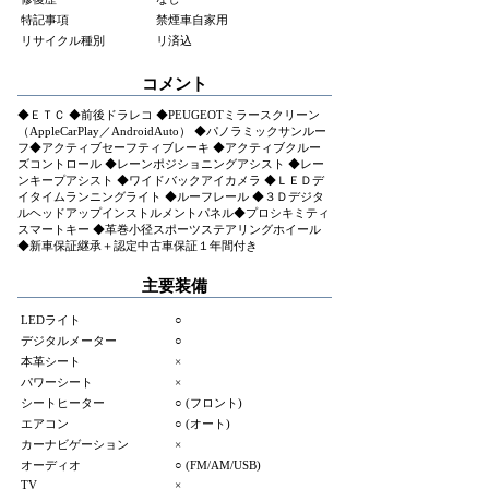
特記事項
禁煙車自家用
リサイクル種別
リ済込
コメント
◆ＥＴＣ ◆前後ドラレコ ◆PEUGEOTミラースクリーン
（AppleCarPlay／AndroidAuto） ◆パノラミックサンルー
フ◆アクティブセーフティブレーキ ◆アクティブクルー
ズコントロール ◆レーンポジショニングアシスト ◆レー
ンキープアシスト ◆ワイドバックアイカメラ ◆ＬＥＤデ
イタイムランニングライト ◆ルーフレール ◆３Ｄデジタ
ルヘッドアップインストルメントパネル◆プロシキミティ
スマートキー ◆革巻小径スポーツステアリングホイール
◆新車保証継承＋認定中古車保証１年間付き
主要装備
LEDライト
○
デジタルメーター
○
本革シート
×
パワーシート
×
シートヒーター
○ (フロント)
エアコン
○ (オート)
カーナビゲーション
×
オーディオ
○ (FM/AM/USB)
TV
×