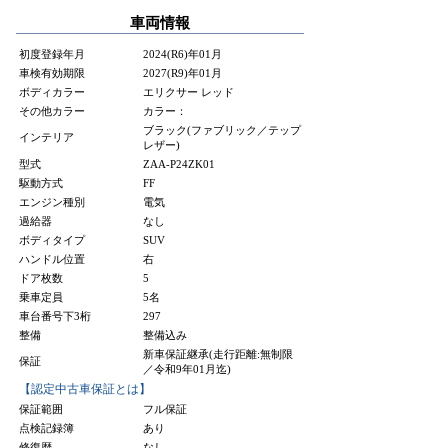
車両情報
初度登録年月
2024(R6)年01月
車検有効期限
2027(R9)年01月
ボディカラー
エリクサー レッド
その他カラー
カラー：
ブラック(ファブリック／テップ
インテリア
レザー)
型式
ZAA-P24ZK01
駆動方式
FF
エンジン種別
電気
過給器
なし
ボディタイプ
SUV
ハンドル位置
右
ドア枚数
5
乗車定員
5名
車台番号下3桁
297
整備
整備込み
新車保証継承(走行距離:無制限
保証
／令和9年01月迄)
【認定中古車保証とは】
保証範囲
フル保証
点検記録簿
あり
修復歴
なし