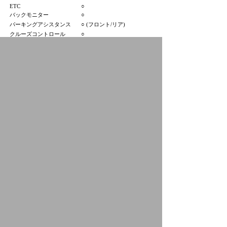
ETC
○
バックモニター
○
パーキングアシスタンス
○ (フロント/リア)
クルーズコントロール
○
サンルーフ
○
パノラミックガラスルーフ
×
HID（キセノンライト）
×
フロントフォグランプ
×
アルミホイール
○ (18インチ)
3列シート
×
寒冷地仕様
×
プジョー横浜町田