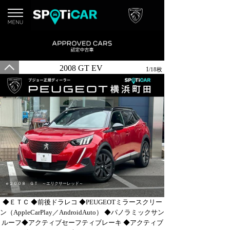
2008 GT EV
1
/18枚
ｅ２００８ ＧＴ ～エリクサーレッド～
◆ＥＴＣ ◆前後ドラレコ ◆PEUGEOTミラースクリー
ン（AppleCarPlay／AndroidAuto） ◆パノラミックサン
ルーフ◆アクティブセーフティブレーキ ◆アクティブ