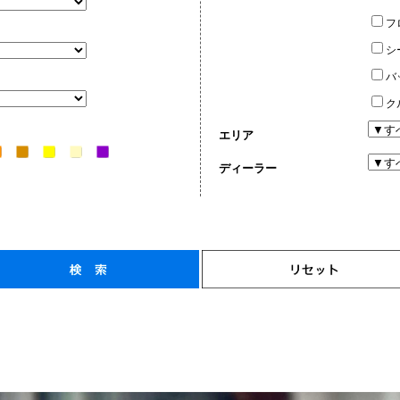
フ
シ
バ
ク
エリア
ディーラー