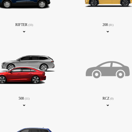
RIFTER
208
(33)
(81)
508
RCZ
(11)
(0)