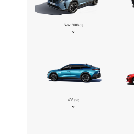
New 5008
(1)
408
(50)