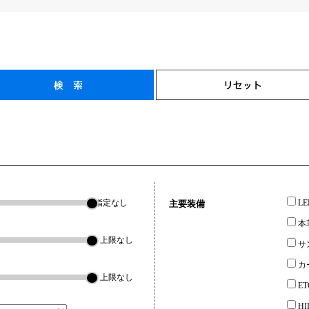
指定なし
L
主要装備
本
▼上限なし
サ
カ
▼上限なし
ET
H