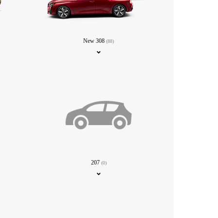
New 308
(88)
207
(0)