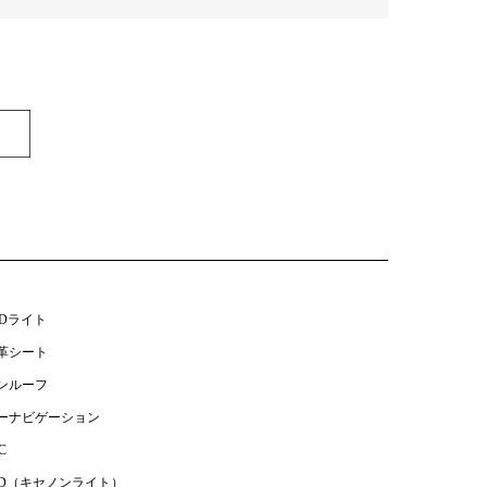
EDライト
革シート
ンルーフ
ーナビゲーション
C
ID（キセノンライト）