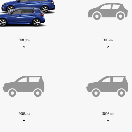
308
308
(13)
(0)
2008
3008
(6)
(0)