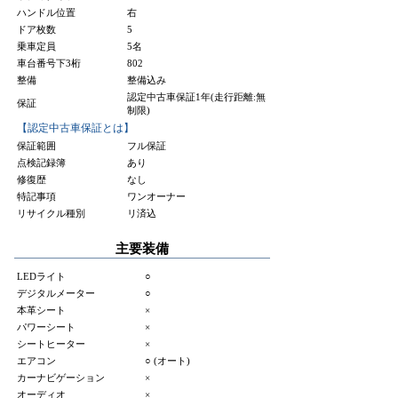
ハンドル位置
右
ドア枚数
5
乗車定員
5名
車台番号下3桁
802
整備
整備込み
認定中古車保証1年(走行距離:無
保証
制限)
【認定中古車保証とは】
保証範囲
フル保証
点検記録簿
あり
修復歴
なし
特記事項
ワンオーナー
リサイクル種別
リ済込
主要装備
LEDライト
○
デジタルメーター
○
本革シート
×
パワーシート
×
シートヒーター
×
エアコン
○ (オート)
カーナビゲーション
×
オーディオ
×