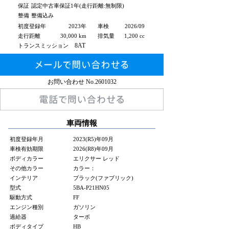
保証
認定中古車保証1年(走行距離:無制限)
整備
整備込み
初度登録年
2023年
車検
2026/09
走行距離
30,000 km
排気量
1,200 cc
8AT
トランスミッション
お問い合わせ No.
2601032
車両情報
初度登録年月
2023(R5)年09月
車検有効期限
2026(R8)年09月
ボディカラー
エリクサー レッド
その他カラー
カラー：
インテリア
ブラック(ファブリック)
型式
5BA-P21HN05
駆動方式
FF
エンジン種別
ガソリン
過給器
ターボ
ボディタイプ
HB