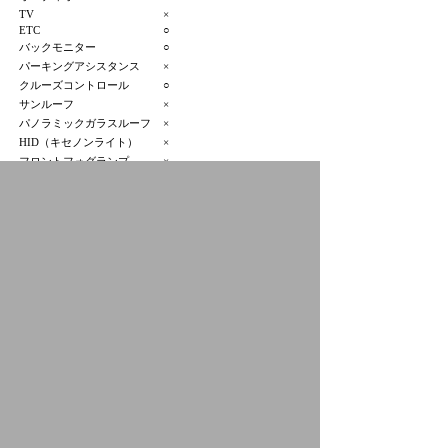
TV
×
ETC
○
バックモニター
○
パーキングアシスタンス
×
クルーズコントロール
○
サンルーフ
×
パノラミックガラスルーフ
×
HID（キセノンライト）
×
フロントフォグランプ
×
アルミホイール
×
3列シート
×
寒冷地仕様
×
プジョーつくば
明るく品があるPEUGEOTブランドのスペシャリス