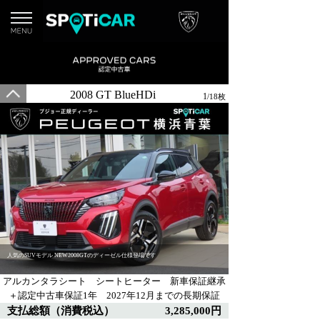
2008 GT BlueHDi
1
/18枚
人気のSUVモデル NEW2008GTのディーゼル仕様登場です
アルカンタラシート シートヒーター 新車保証継承
＋認定中古車保証1年 2027年12月までの長期保証
支払総額（消費税込）
3,285,000円