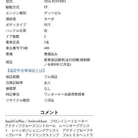
型式
3DA-P24YH01
駆動方式
FF
エンジン種別
ディーゼル
過給器
ターボ
ボディタイプ
SUV
ハンドル位置
右
ドア枚数
5
乗車定員
5名
車台番号下3桁
480
整備
整備込み
新車保証継承(走行距離:無制限
保証
／令和8年12月迄)
【認定中古車保証とは】
保証範囲
フル保証
点検記録簿
あり
修復歴
なし
特記事項
ワンオーナー自家用禁煙車
リサイクル種別
リ済込
コメント
AppleCarPlay／AndroidAuto フロントシートヒーター
アクティブクルーズコントロール レーンキープアシス
ト レーンポジショニングアシスト アクティブセーフテ
ィブレーキ アイドリングストップ フルＬＥＤヘッドラ