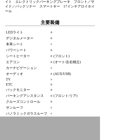
イト エレクトリックパーキングブレーキ フロント／サ
イド／バックソナー スマートキー 17インチアロイホイ
ール
主要装備
LEDライト
○
デジタルメーター
○
本革シート
×
パワーシート
○
シートヒーター
○ (フロント)
エアコン
○ (オート/左右独立)
カーナビゲーション
×
オーディオ
○ (AUX/USB)
TV
×
ETC
○
バックモニター
○
パーキングアシスタンス
○ (フロント/リア)
クルーズコントロール
○
サンルーフ
×
パノラミックガラスルーフ
×
HID（キセノンライト）
×
フロントフォグランプ
×
アルミホイール
○ (17インチ)
3列シート
×