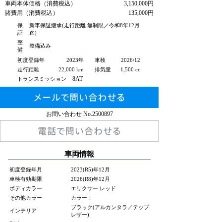
車両本体価格（消費税込）
3,150,000円
諸費用（消費税込）
135,000円
保
新車保証継承(走行距離:無制限／令和8年12月
証
迄)
整
整備込み
備
初度登録年
2023年
車検
2026/12
走行距離
22,000 km
排気量
1,500 cc
8AT
トランスミッション
お問い合わせ No.
2500897
車両情報
初度登録年月
2023(R5)年12月
車検有効期限
2026(R8)年12月
ボディカラー
エリクサー レッド
その他カラー
カラー：
ブラック(アルカンタラ／テップ
インテリア
レザー)