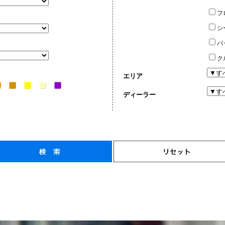
フ
シ
バ
ク
エリア
ディーラー