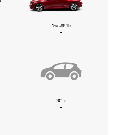
New 308
(88)
207
(0)