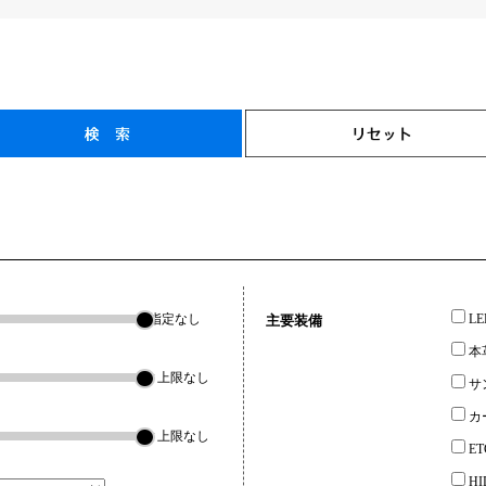
指定なし
L
主要装備
本
▼上限なし
サ
カ
▼上限なし
ET
H