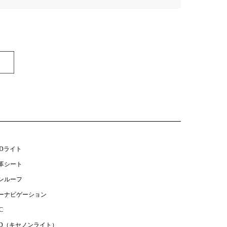
EDライト
革シート
ンルーフ
ーナビゲーション
C
ID（キセノンライト）