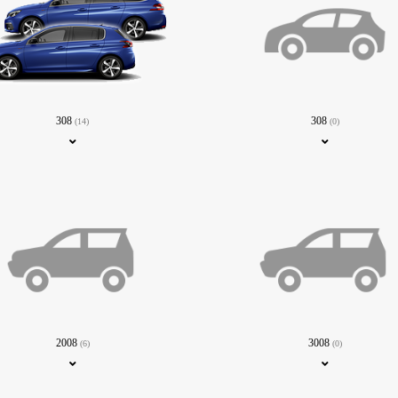
308
308
(14)
(0)
2008
3008
(6)
(0)