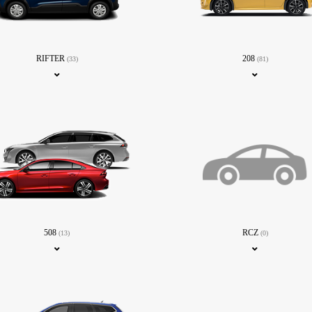
RIFTER
208
(33)
(81)
508
RCZ
(13)
(0)