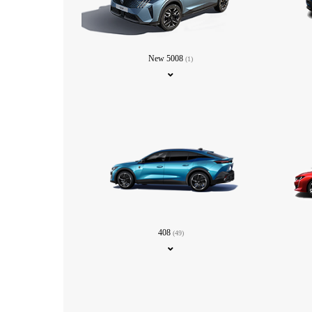
New 5008
(1)
408
(49)