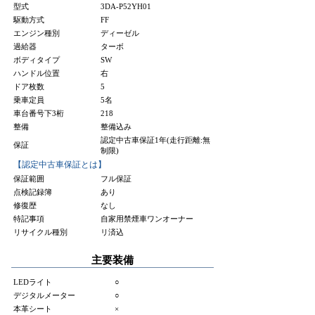
型式
3DA-P52YH01
駆動方式
FF
エンジン種別
ディーゼル
過給器
ターボ
ボディタイプ
SW
ハンドル位置
右
ドア枚数
5
乗車定員
5名
車台番号下3桁
218
整備
整備込み
認定中古車保証1年(走行距離:無
保証
制限)
【認定中古車保証とは】
保証範囲
フル保証
点検記録簿
あり
修復歴
なし
特記事項
自家用禁煙車ワンオーナー
リサイクル種別
リ済込
主要装備
LEDライト
○
デジタルメーター
○
本革シート
×