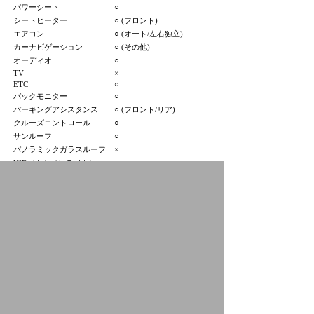
パワーシート
○
シートヒーター
○ (フロント)
エアコン
○ (オート/左右独立)
カーナビゲーション
○ (その他)
オーディオ
○
TV
×
ETC
○
バックモニター
○
パーキングアシスタンス
○ (フロント/リア)
クルーズコントロール
○
サンルーフ
○
パノラミックガラスルーフ
×
HID（キセノンライト）
×
フロントフォグランプ
×
アルミホイール
○
3列シート
×
寒冷地仕様
×
プジョー京都