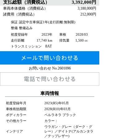
支払総額（消費税込）
3,392,000円
車両本体価格（消費税込）
3,180,000円
諸費用（消費税込）
212,000円
保証
認定中古車保証1年(走行距離:無制限)
整備
整備込み
初度登録年
2023年
車検
2028/03
走行距離
17,740 km
排気量
1,500 cc
8AT
トランスミッション
お問い合わせ No.
2601096
車両情報
初度登録年月
2023(R5)年05月
車検有効期限
2028(R10)年03月
ボディカラー
ペルラネラ ブラック
その他カラー
カラー：
ウラガン・グレー（ダーク・グ
インテリア
レー）／デイトナ(アルカンタラ
／テップレザー)