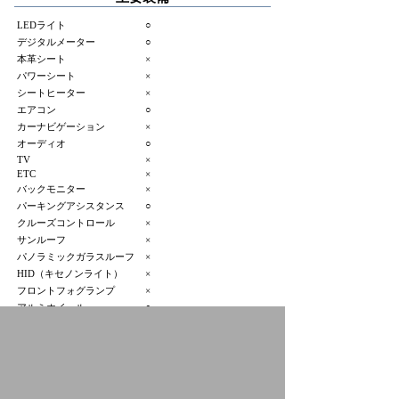
LEDライト
○
デジタルメーター
○
本革シート
×
パワーシート
×
シートヒーター
×
エアコン
○
カーナビゲーション
×
オーディオ
○
TV
×
ETC
×
バックモニター
×
パーキングアシスタンス
○
クルーズコントロール
×
サンルーフ
×
パノラミックガラスルーフ
×
HID（キセノンライト）
×
フロントフォグランプ
×
アルミホイール
○
3列シート
×
寒冷地仕様
×
プジョー小平