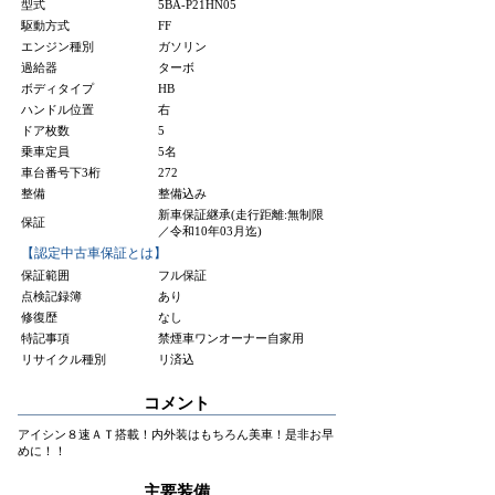
型式
5BA-P21HN05
駆動方式
FF
エンジン種別
ガソリン
過給器
ターボ
ボディタイプ
HB
ハンドル位置
右
ドア枚数
5
乗車定員
5名
車台番号下3桁
272
整備
整備込み
新車保証継承(走行距離:無制限
保証
／令和10年03月迄)
【認定中古車保証とは】
保証範囲
フル保証
点検記録簿
あり
修復歴
なし
特記事項
禁煙車ワンオーナー自家用
リサイクル種別
リ済込
コメント
アイシン８速ＡＴ搭載！内外装はもちろん美車！是非お早
めに！！
主要装備