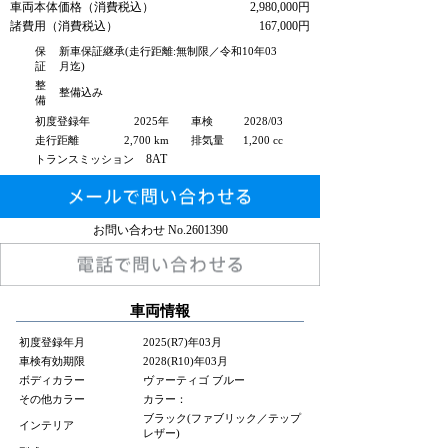
車両本体価格（消費税込）
2,980,000円
諸費用（消費税込）
167,000円
保
新車保証継承(走行距離:無制限／令和10年03
証
月迄)
整
整備込み
備
初度登録年
2025年
車検
2028/03
走行距離
2,700 km
排気量
1,200 cc
8AT
トランスミッション
お問い合わせ No.
2601390
車両情報
初度登録年月
2025(R7)年03月
車検有効期限
2028(R10)年03月
ボディカラー
ヴァーティゴ ブルー
その他カラー
カラー：
ブラック(ファブリック／テップ
インテリア
レザー)