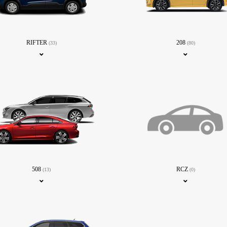
RIFTER
208
(33)
(80)
508
RCZ
(13)
(0)