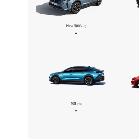
New 5008
(1)
408
(49)