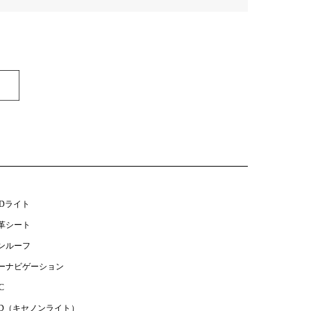
EDライト
革シート
ンルーフ
ーナビゲーション
C
ID（キセノンライト）