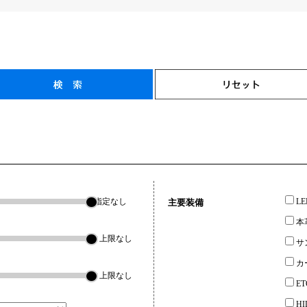
指定なし
L
主要装備
本
▼上限なし
サ
カ
▼上限なし
ET
H