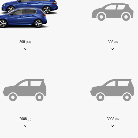
308
308
(14)
(0)
2008
3008
(6)
(0)