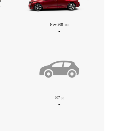
New 308
(88)
207
(0)