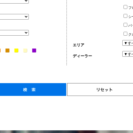
フ
シ
バ
ク
エリア
ディーラー