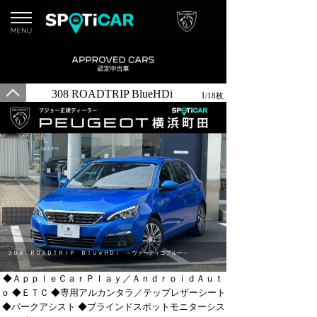
308 ROADTRIP BlueHDi
1
/18枚
３０８ ＲＯＡＤＴＲＩＰ ＢｌｕｅＨＤｉ ～ヴァーティゴブルー～
◆ＡｐｐｌｅＣａｒＰｌａｙ／ＡｎｄｒｏｉｄＡｕｔ
ｏ ◆ＥＴＣ ◆専用アルカンタラ／テップレザーシート
◆パークアシスト ◆ブラインドスポットモニターシス