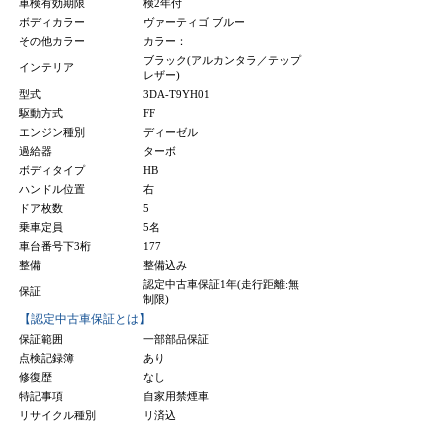
車検有効期限
検2年付
ボディカラー
ヴァーティゴ ブルー
その他カラー
カラー：
ブラック(アルカンタラ／テップ
インテリア
レザー)
型式
3DA-T9YH01
駆動方式
FF
エンジン種別
ディーゼル
過給器
ターボ
ボディタイプ
HB
ハンドル位置
右
ドア枚数
5
乗車定員
5名
車台番号下3桁
177
整備
整備込み
認定中古車保証1年(走行距離:無
保証
制限)
【認定中古車保証とは】
保証範囲
一部部品保証
点検記録簿
あり
修復歴
なし
特記事項
自家用禁煙車
リサイクル種別
リ済込