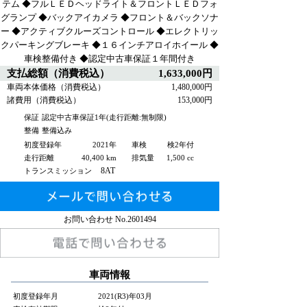
テム ◆フルＬＥＤヘッドライト＆フロントＬＥＤフォ
グランプ ◆バックアイカメラ ◆フロント＆バックソナ
ー ◆アクティブクルーズコントロール ◆エレクトリッ
クパーキングブレーキ ◆１６インチアロイホイール ◆
車検整備付き ◆認定中古車保証１年間付き
支払総額（消費税込）
1,633,000円
車両本体価格（消費税込）
1,480,000円
諸費用（消費税込）
153,000円
保証
認定中古車保証1年(走行距離:無制限)
整備
整備込み
初度登録年
2021年
車検
検2年付
走行距離
40,400 km
排気量
1,500 cc
8AT
トランスミッション
お問い合わせ No.
2601494
車両情報
初度登録年月
2021(R3)年03月