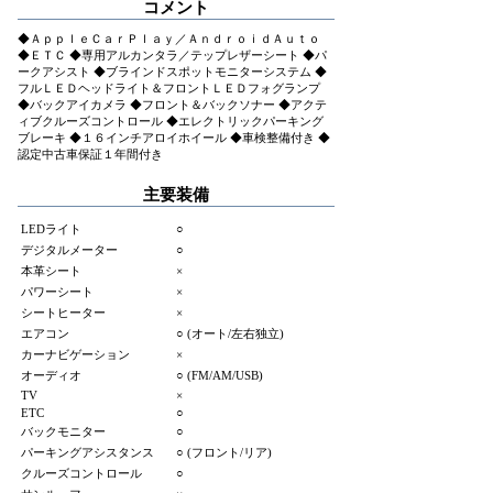
コメント
◆ＡｐｐｌｅＣａｒＰｌａｙ／ＡｎｄｒｏｉｄＡｕｔｏ
◆ＥＴＣ ◆専用アルカンタラ／テップレザーシート ◆パ
ークアシスト ◆ブラインドスポットモニターシステム ◆
フルＬＥＤヘッドライト＆フロントＬＥＤフォグランプ
◆バックアイカメラ ◆フロント＆バックソナー ◆アクテ
ィブクルーズコントロール ◆エレクトリックパーキング
ブレーキ ◆１６インチアロイホイール ◆車検整備付き ◆
認定中古車保証１年間付き
主要装備
LEDライト
○
デジタルメーター
○
本革シート
×
パワーシート
×
シートヒーター
×
エアコン
○ (オート/左右独立)
カーナビゲーション
×
オーディオ
○ (FM/AM/USB)
TV
×
ETC
○
バックモニター
○
パーキングアシスタンス
○ (フロント/リア)
クルーズコントロール
○