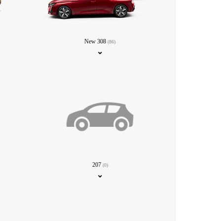
New 308
(86)
207
(0)