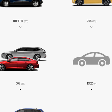
RIFTER
208
(35)
(79)
508
RCZ
(15)
(0)