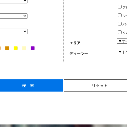
フ
シ
バ
ク
エリア
ディーラー