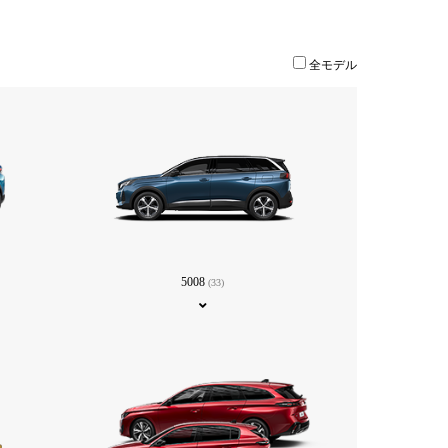
全モデル
5008
(33)