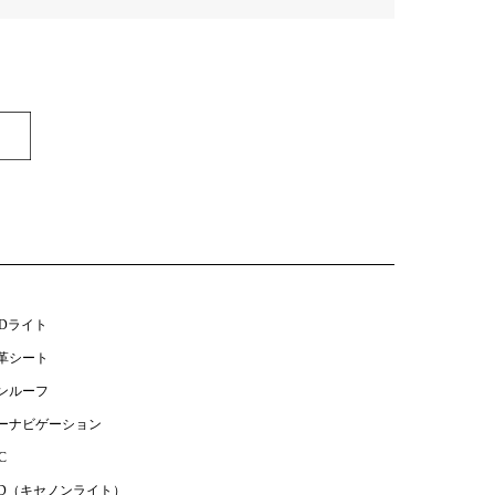
EDライト
革シート
ンルーフ
ーナビゲーション
C
ID（キセノンライト）