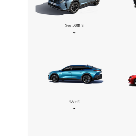
New 5008
(1)
408
(47)