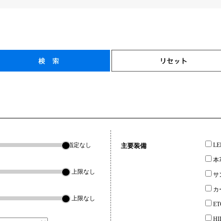
指定なし
L
主要装備
本
▼上限なし
サ
カ
▼上限なし
ET
H