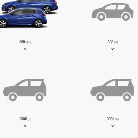
308
308
(15)
(0)
2008
3008
(6)
(0)