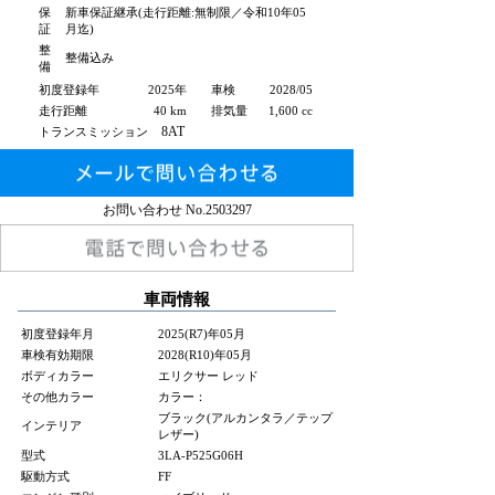
保
新車保証継承(走行距離:無制限／令和10年05
証
月迄)
整
整備込み
備
初度登録年
2025年
車検
2028/05
走行距離
40 km
排気量
1,600 cc
8AT
トランスミッション
お問い合わせ No.
2503297
車両情報
初度登録年月
2025(R7)年05月
車検有効期限
2028(R10)年05月
ボディカラー
エリクサー レッド
その他カラー
カラー：
ブラック(アルカンタラ／テップ
インテリア
レザー)
型式
3LA-P525G06H
駆動方式
FF