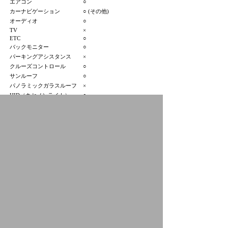
エアコン
○
カーナビゲーション
○ (その他)
オーディオ
○
TV
×
ETC
○
バックモニター
○
パーキングアシスタンス
×
クルーズコントロール
○
サンルーフ
○
パノラミックガラスルーフ
×
HID（キセノンライト）
○
フロントフォグランプ
○
アルミホイール
○
3列シート
×
寒冷地仕様
×
プジョー新潟