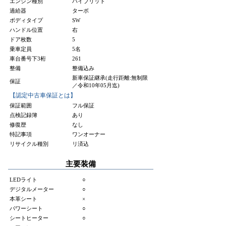
エンジン種別
ハイブリッド
過給器
ターボ
ボディタイプ
SW
ハンドル位置
右
ドア枚数
5
乗車定員
5名
車台番号下3桁
261
整備
整備込み
新車保証継承(走行距離:無制限
保証
／令和10年05月迄)
【認定中古車保証とは】
保証範囲
フル保証
点検記録簿
あり
修復歴
なし
特記事項
ワンオーナー
リサイクル種別
リ済込
主要装備
LEDライト
○
デジタルメーター
○
本革シート
×
パワーシート
○
シートヒーター
○