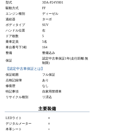
型式
3DA-P24YH01
駆動方式
FF
エンジン種別
ディーゼル
過給器
ターボ
ボディタイプ
SUV
ハンドル位置
右
ドア枚数
5
乗車定員
5名
車台番号下3桁
164
整備
整備込み
認定中古車保証1年(走行距離:無
保証
制限)
【認定中古車保証とは】
保証範囲
フル保証
点検記録簿
あり
修復歴
なし
特記事項
自家用禁煙車
リサイクル種別
リ済込
主要装備
LEDライト
○
デジタルメーター
○
本革シート
×