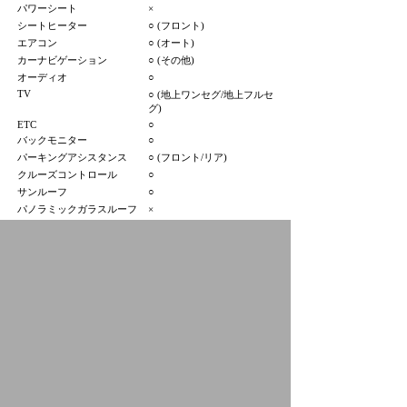
パワーシート
×
シートヒーター
○ (フロント)
エアコン
○ (オート)
カーナビゲーション
○ (その他)
オーディオ
○
TV
○ (地上ワンセグ/地上フルセ
グ)
ETC
○
バックモニター
○
パーキングアシスタンス
○ (フロント/リア)
クルーズコントロール
○
サンルーフ
○
パノラミックガラスルーフ
×
HID（キセノンライト）
×
フロントフォグランプ
×
アルミホイール
○ (17インチ)
3列シート
×
寒冷地仕様
×
プジョー京都