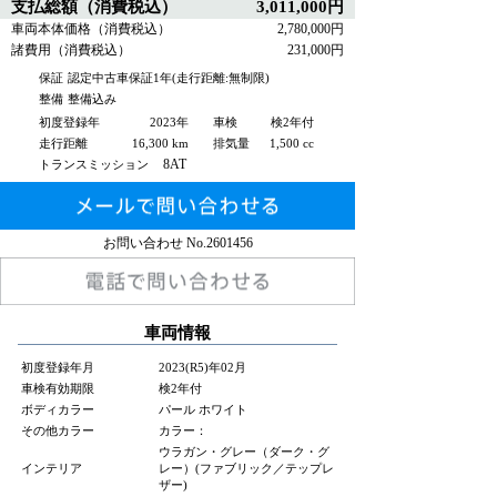
支払総額（消費税込）
3,011,000円
車両本体価格（消費税込）
2,780,000円
諸費用（消費税込）
231,000円
保証
認定中古車保証1年(走行距離:無制限)
整備
整備込み
初度登録年
2023年
車検
検2年付
走行距離
16,300 km
排気量
1,500 cc
8AT
トランスミッション
お問い合わせ No.
2601456
車両情報
初度登録年月
2023(R5)年02月
車検有効期限
検2年付
ボディカラー
パール ホワイト
その他カラー
カラー：
ウラガン・グレー（ダーク・グ
インテリア
レー）(ファブリック／テップレ
ザー)