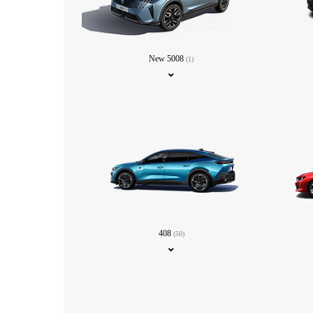
New 5008
(1)
408
(50)