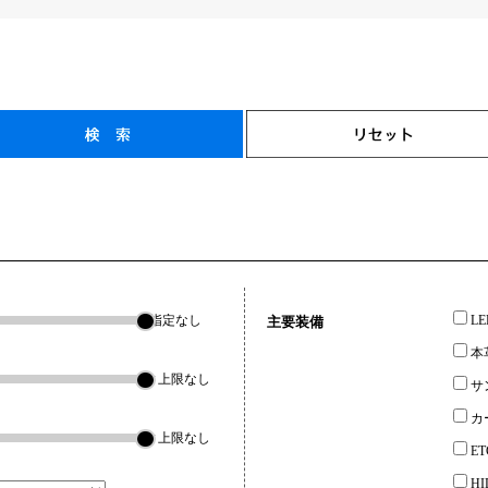
指定なし
L
主要装備
本
▼上限なし
サ
カ
▼上限なし
ET
H