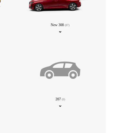
New 308
(87)
207
(0)