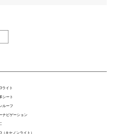
EDライト
革シート
ンルーフ
ーナビゲーション
C
ID（キセノンライト）