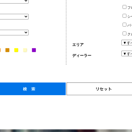
フ
シ
バ
ク
エリア
ディーラー