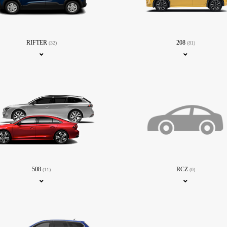
RIFTER
208
(32)
(81)
508
RCZ
(11)
(0)