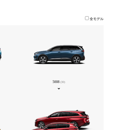
全モデル
5008
(30)