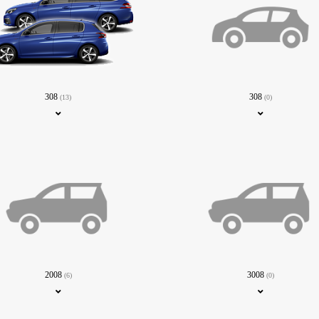
308
308
(13)
(0)
2008
3008
(6)
(0)