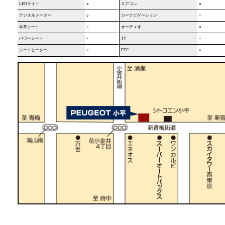
LEDライト
○
エアコン
○
デジタルメーター
○
カーナビゲーション
×
本革シート
×
オーディオ
○
パワーシート
×
TV
×
シートヒーター
×
ETC
×