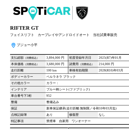
RIFTER GT
フェイスリフト カープレイやアンドロイドオート 当社試乗車販売
プジョー小平
支払総額
3,894,000 円
初度登録年月日
2025(R7)年01月
（消費税込）
本体価格
3,680,000 円
諸費用
214,000 円
（消費税込）
（消費税込）
走行距離
100 km
車検有効期限
2028(R10)年03月
ボディーカラー
ペルラネラ ブラック
その他カラー
カラー：
インテリア
ブルー柄シート(ファブリック)
車台番号下3桁
952
整備
整備込み
保証
新車保証継承(走行距離:無制限／令和10年03月迄)
点検記録簿
あり
修復歴
なし
特記事項
禁煙車 自家用 ワンオーナー