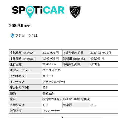
208 Allure
プジョーつくば
支払総額
2,280,000 円
初度登録年月日
2020(R2)年12月
（消費税込）
本体価格
1,880,000 円
諸費用
400,000 円
（消費税込）
（消費税込）
走行距離
20,000 km
車検有効期限
検2年付
ボディーカラー
ファロ イエロー
その他カラー
カラー：
インテリア
ブラック(レザー)
車台番号下3桁
454
整備
整備込み
保証
認定中古車保証1年(走行距離:無制限)
点検記録簿
あり
修復歴
なし
特記事項
ワンオーナー