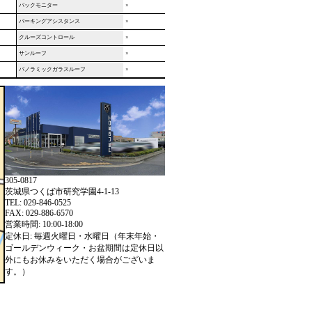
バックモニター
×
パーキングアシスタンス
×
クルーズコントロール
×
サンルーフ
×
パノラミックガラスルーフ
×
305-0817
茨城県つくば市研究学園4-1-13
TEL: 029-846-0525
FAX: 029-886-6570
営業時間: 10:00-18:00
定休日: 毎週火曜日・水曜日（年末年始・
ゴールデンウィーク・お盆期間は定休日以
外にもお休みをいただく場合がございま
す。）