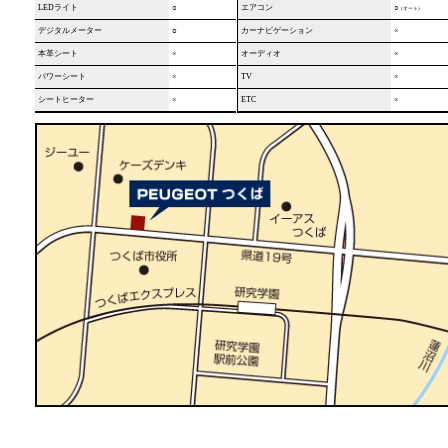
LEDライト
○
エアコン
○
(オート)
デジタルメーター
○
カーナビゲーション
×
本革シート
×
オーディオ
×
パワーシート
×
TV
×
シートヒーター
×
ETC
×