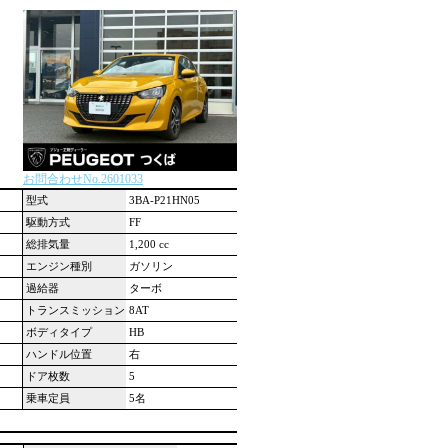
お問合わせNo.2601033
型式
3BA-P21HN05
駆動方式
FF
総排気量
1,200 cc
エンジン種別
ガソリン
過給器
ターボ
トランスミッション
8AT
ボディタイプ
HB
ハンドル位置
右
ドア枚数
5
乗車定員
5名