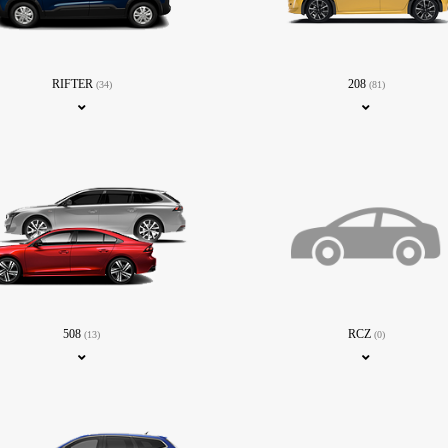
RIFTER
208
(34)
(81)
508
RCZ
(13)
(0)