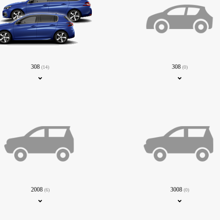
308
308
(14)
(0)
2008
3008
(6)
(0)