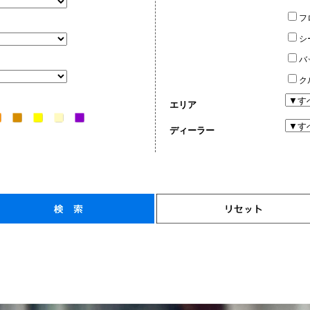
フ
シ
バ
ク
エリア
ディーラー