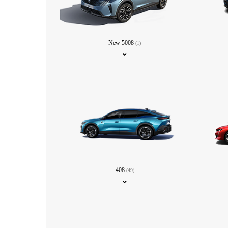
New 5008
(1)
408
(49)