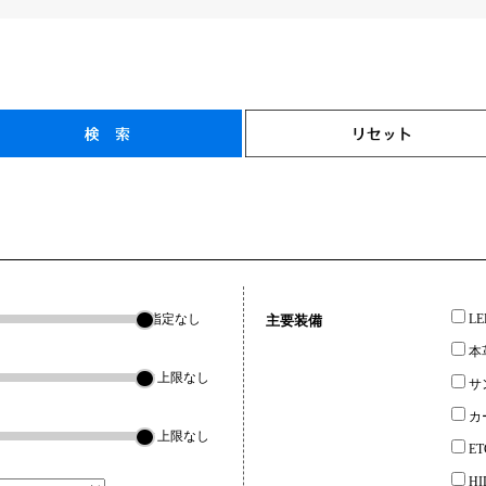
指定なし
L
主要装備
本
▼上限なし
サ
カ
▼上限なし
ET
H