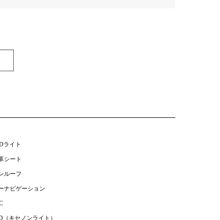
EDライト
革シート
ンルーフ
ーナビゲーション
C
ID（キセノンライト）