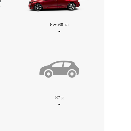
New 308
(87)
207
(0)