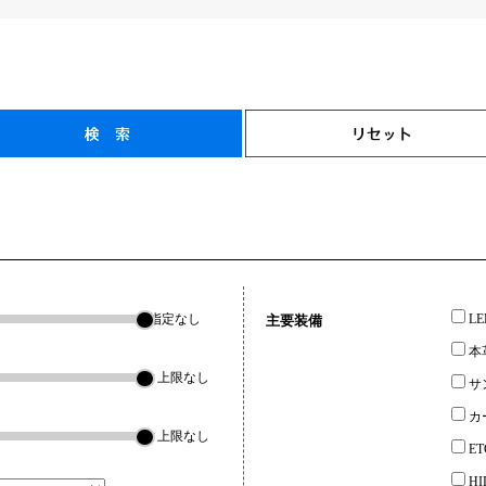
指定なし
L
主要装備
本
▼上限なし
サ
カ
▼上限なし
ET
H