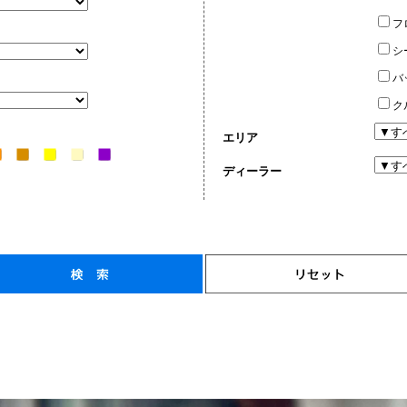
フ
シ
バ
ク
エリア
ディーラー