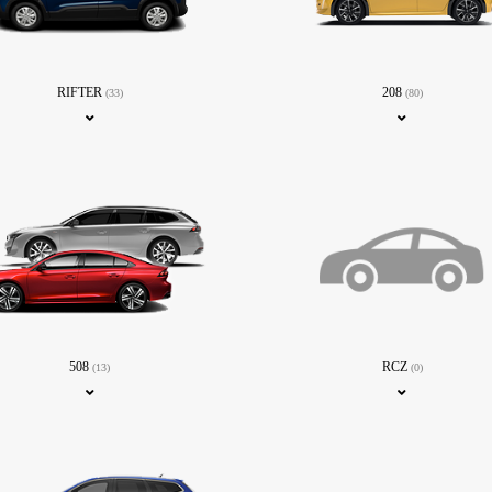
RIFTER
208
(33)
(80)
508
RCZ
(13)
(0)