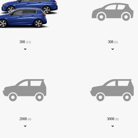
308
308
(13)
(0)
2008
3008
(6)
(0)