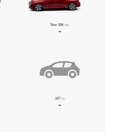
New 308
(88)
207
(0)