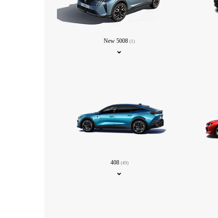
New 5008
(1)
408
(49)