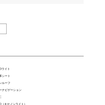
EDライト
革シート
ンルーフ
ーナビゲーション
C
ID（キセノンライト）