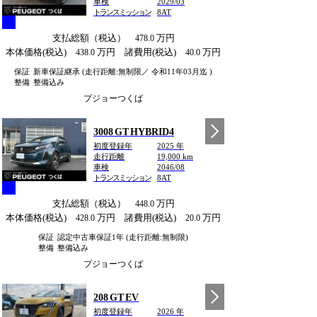
車検
2029/03
トランスミッション
8AT
支払総額（税込）
万円
478.0
本体価格(税込)
万円 諸費用(税込)
万円
438.0
40.0
保証
新車保証継承 (走行距離:無制限／ 令和11年03月迄 )
整備
整備込み
プジョーつくば
3008 GT HYBRID4
初度登録年
2025 年
走行距離
19,000 km
車検
2046/08
トランスミッション
8AT
支払総額（税込）
万円
448.0
本体価格(税込)
万円 諸費用(税込)
万円
428.0
20.0
保証
認定中古車保証1年 (走行距離:無制限)
整備
整備込み
プジョーつくば
208 GT EV
初度登録年
2026 年