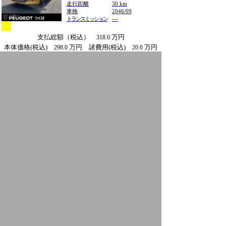
走行距離
30 km
車検
2046/09
トランスミッション
---
支払総額（税込）
万円
318.0
本体価格(税込)
万円 諸費用(税込)
万円
298.0
20.0
保証
認定中古車保証1年 (走行距離:無制限)
整備
整備込み
プジョーつくば
3008 GT BlueHDi
初度登録年
2022 年
走行距離
30,000 km
車検
2027/06
トランスミッション
8AT
支払総額（税込）
万円
340.0
本体価格(税込)
万円 諸費用(税込)
万円
318.0
22.0
保証
認定中古車保証1年 (走行距離:無制限)
整備
整備込み
プジョーつくば
台中
台 を表示
9
1-5