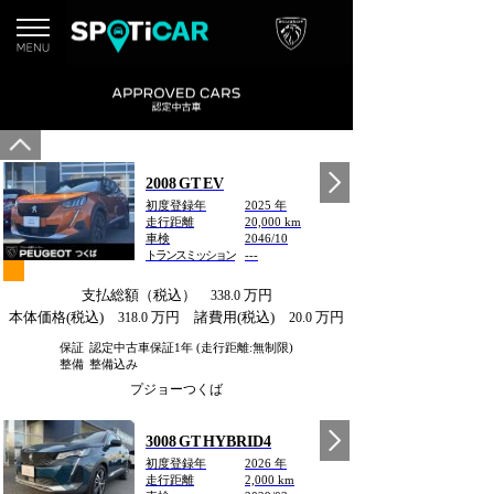
2008 GT EV
初度登録年
2025 年
走行距離
20,000 km
車検
2046/10
トランスミッション
---
支払総額（税込）
万円
338.0
本体価格(税込)
万円 諸費用(税込)
万円
318.0
20.0
保証
認定中古車保証1年 (走行距離:無制限)
整備
整備込み
プジョーつくば
3008 GT HYBRID4
初度登録年
2026 年
走行距離
2,000 km