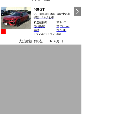
408 GT
GT 新車保証継承＋認定中古車
保証１２か月付帯
初度登録年
2024 年
走行距離
21,271 km
車検
2027/06
トランスミッション
8AT
支払総額（税込）
万円
360.4
本体価格(税込)
万円 諸費用(税込)
万円
338.0
22.4
保証
認定中古車保証1年 (走行距離:無制限)
整備
整備込み
プジョー京都
5008 GT BlueHDi 8AT
GT ブルーHDi 認定中古車保
証12か月付帯
初度登録年
2020 年
走行距離
30,602 km
車検
2027/05
トランスミッション
8AT
支払総額（税込）
万円
290.7
本体価格(税込)
万円 諸費用(税込)
万円
268.0
22.7