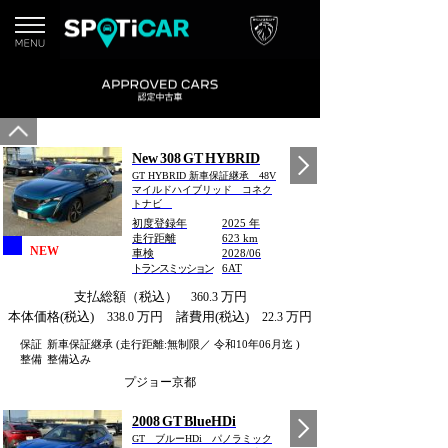
New 308 GT HYBRID
GT HYBRID 新車保証継承 48V
マイルドハイブリッド コネク
トナビ
初度登録年
2025 年
走行距離
623 km
NEW
車検
2028/06
トランスミッション
6AT
支払総額（税込）
万円
360.3
本体価格(税込)
万円 諸費用(税込)
万円
338.0
22.3
保証
新車保証継承 (走行距離:無制限／ 令和10年06月迄 )
整備
整備込み
プジョー京都
2008 GT BlueHDi
GT ブルーHDi パノラミック