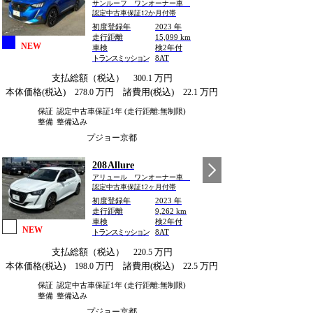
サンルーフ ワンオーナー車
認定中古車保証12か月付帯
初度登録年
2023 年
走行距離
15,099 km
NEW
車検
検2年付
トランスミッション
8AT
支払総額（税込）
万円
300.1
本体価格(税込)
万円 諸費用(税込)
万円
278.0
22.1
保証
認定中古車保証1年 (走行距離:無制限)
整備
整備込み
プジョー京都
208 Allure
アリュール ワンオーナー車
認定中古車保証12ヶ月付帯
初度登録年
2023 年
走行距離
9,262 km
車検
検2年付
NEW
トランスミッション
8AT
支払総額（税込）
万円
220.5
本体価格(税込)
万円 諸費用(税込)
万円
198.0
22.5
保証
認定中古車保証1年 (走行距離:無制限)
整備
整備込み
プジョー京都